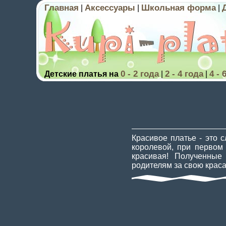
Главная
Аксессуары
Школьная форма
|
|
|
0 - 2 года
2 - 4 года
4 - 
Детские платья на
|
|
Красивое платье - это 
королевой, при первом 
красивая! Полученные
родителям за свою краса