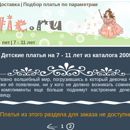
Доставка
Подбор платья по параметрам
|
6 лет
7 - 11 лет
|
Детские платья на 7 - 11 лет из каталога 200
словно волшебный мир, погрузившись в который девочка 
же её появлении, ни у кого не должно возникать сомне
 комплименты еще больше поднимут настроение доче
вицу.
Платья из этого раздела для заказа не доступ
1
2