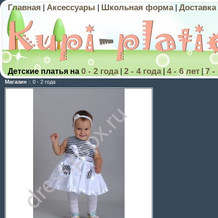
Главная
Аксессуары
Школьная форма
Доставка
|
|
|
0 - 2 года
2 - 4 года
4 - 6 лет
7 -
Детские платья на
|
|
|
Магазин
0 - 2 года
::