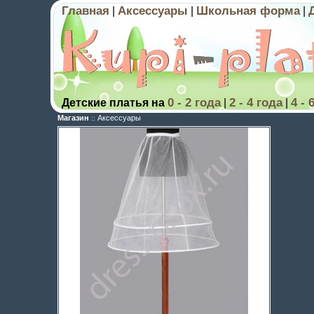
Главная
Аксессуары
Школьная форма
|
|
|
0 - 2 года
2 - 4 года
4 - 
Детские платья на
|
|
Магазин
Аксессуары
::