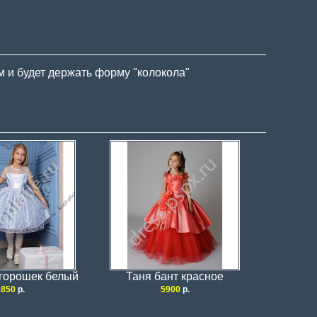
 и будет держать форму "колокола"
горошек белый
Таня бант красное
2850
р.
5900
р.