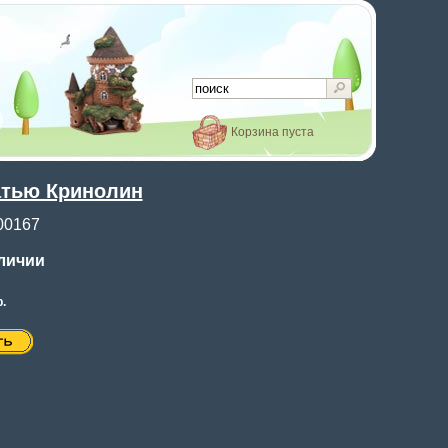
Корзина пуста
атью Кринолин
00167
аличии
.