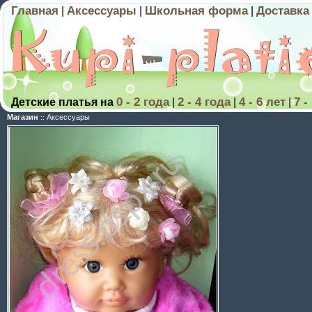
Главная
Аксессуары
Школьная форма
Доставка
|
|
|
0 - 2 года
2 - 4 года
4 - 6 лет
7 -
Детские платья на
|
|
|
Магазин
Аксессуары
::