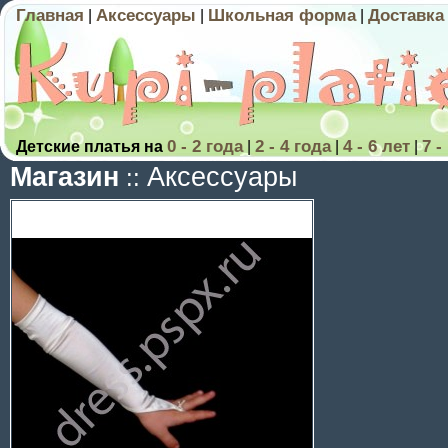
Главная
Аксессуары
Школьная форма
Доставка
|
|
|
0 - 2 года
2 - 4 года
4 - 6 лет
7 -
Детские платья на
|
|
|
Магазин
Аксессуары
::