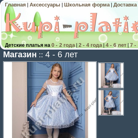
Главная
Аксессуары
Школьная форма
Доставка
|
|
|
0 - 2 года
2 - 4 года
4 - 6 лет
7 -
Детские платья на
|
|
|
Магазин
4 - 6 лет
::