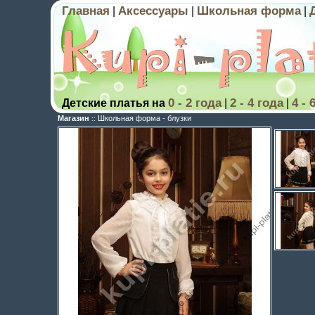
Главная
Аксессуары
Школьная форма
|
|
|
0 - 2 года
2 - 4 года
4 - 
Детские платья на
|
|
Магазин
Школьная форма - блузки
::