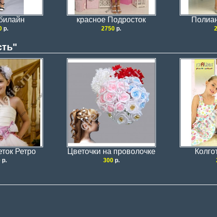
 билайн
красное Подросток
Полиа
0
р.
2750
р.
сть"
еток Ретро
Цветочки на проволочке
Колго
0
р.
300
р.