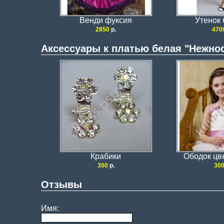
Венди фуксия
Утенок
2850
р.
470
Аксессуары к платью белая "Нежно
Крабики
Ободок цв
300
р.
30
Отзывы
Имя: