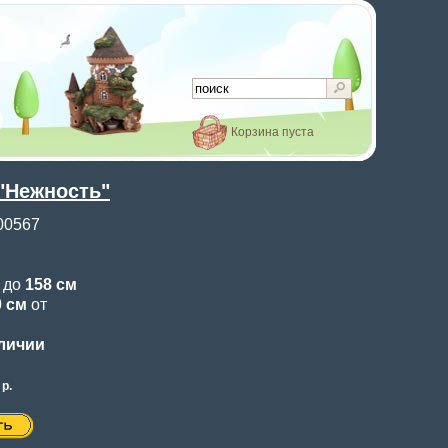
Корзина пуста
"Нежность"
00567
2
до
158 см
0 см
от
аличии
р.