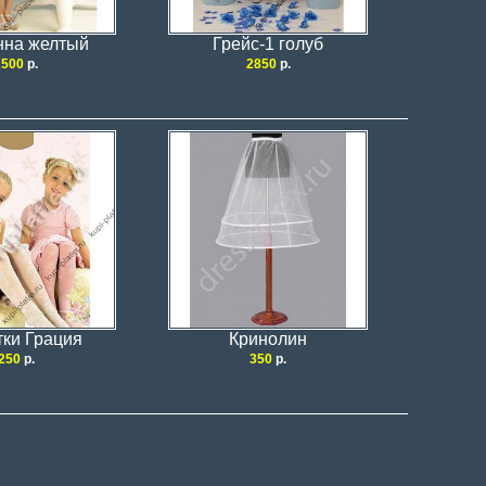
нна желтый
Грейс-1 голуб
2500
р.
2850
р.
тки Грация
Кринолин
250
р.
350
р.