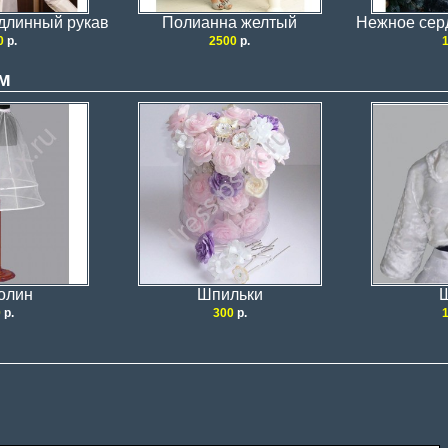
 длинный рукав
Полианна желтый
Нежное сер
0
р.
2500
р.
м
олин
Шпильки
0
р.
300
р.