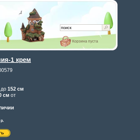
Корзина пуста
ия-1 крем
00579
0
до
152 см
0 см
от
аличии
р.