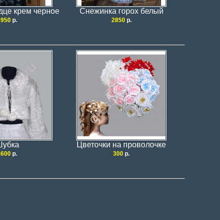
дце крем черное
Снежинка горох белый
1950
р.
2850
р.
Шубка
Цветочки на проволочке
1600
р.
300
р.