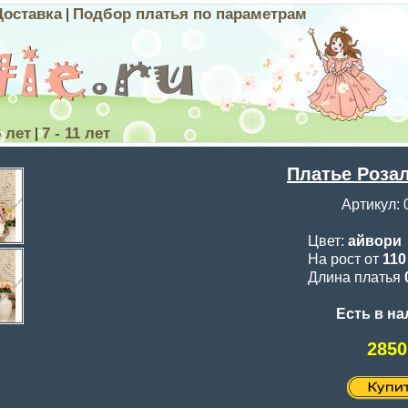
Доставка
Подбор платья по параметрам
|
6 лет
7 - 11 лет
|
Платье Розал
Артикул: 
Цвет:
айвори
На рост от
11
Длина платья
Есть в н
2850