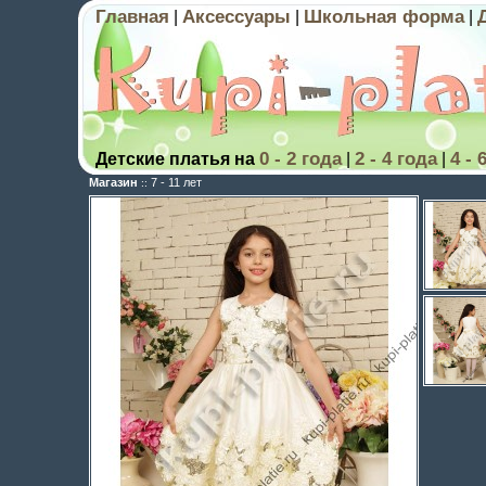
Главная
Аксессуары
Школьная форма
|
|
|
0 - 2 года
2 - 4 года
4 - 
Детские платья на
|
|
Магазин
7 - 11 лет
::