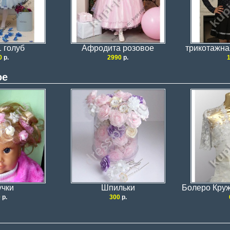
1 голуб
Афродита розовое
трикотажна
0
р.
2990
р.
ое
учки
Шпильки
Болеро Кру
0
р.
300
р.