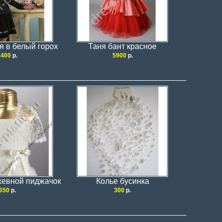
я в белый горох
Таня бант красное
1400
р.
5900
р.
жевной пиджачок
Колье бусинка
650
р.
300
р.