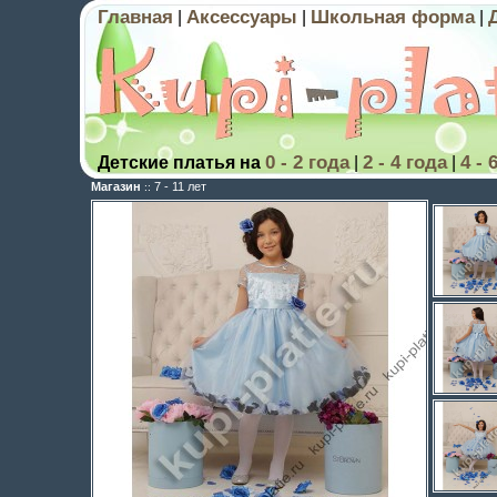
Главная
Аксессуары
Школьная форма
|
|
|
0 - 2 года
2 - 4 года
4 - 
Детские платья на
|
|
Магазин
7 - 11 лет
::