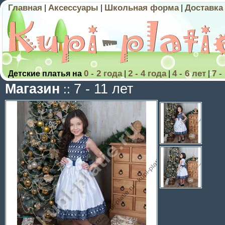
Главная
Аксессуары
Школьная форма
Доставка
|
|
|
0 - 2 года
2 - 4 года
4 - 6 лет
7 -
Детские платья на
|
|
|
Магазин
7 - 11 лет
::