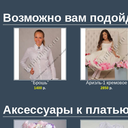
Возможно вам подой
"Брошь"
Ариэль-1 кремовое
1400
р.
2850
р.
Аксессуары к плать