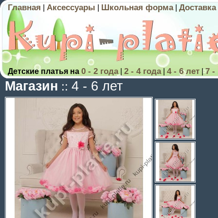
Главная
Аксессуары
Школьная форма
Доставка
|
|
|
0 - 2 года
2 - 4 года
4 - 6 лет
7 -
Детские платья на
|
|
|
Магазин
4 - 6 лет
::