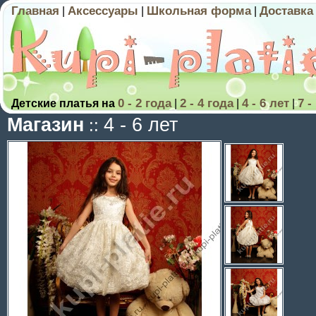
Главная
Аксессуары
Школьная форма
Доставка
|
|
|
0 - 2 года
2 - 4 года
4 - 6 лет
7 -
Детские платья на
|
|
|
Магазин
4 - 6 лет
::