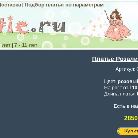
Доставка
Подбор платья по параметрам
|
6 лет
7 - 11 лет
|
Платье Розали
Артикул: 
Цвет:
розовы
На рост от
11
Длина платья
Есть в н
2850