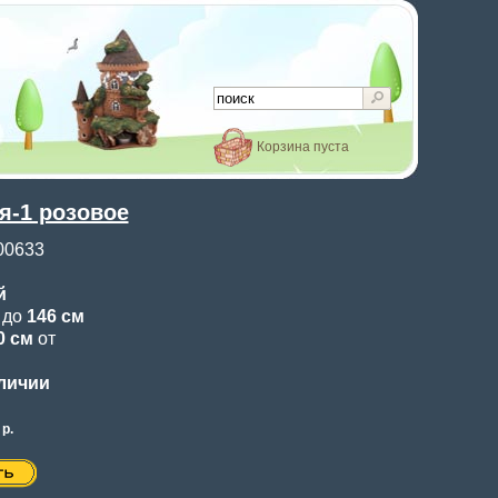
Корзина пуста
я-1 розовое
00633
й
0
до
146 см
0 см
от
аличии
р.