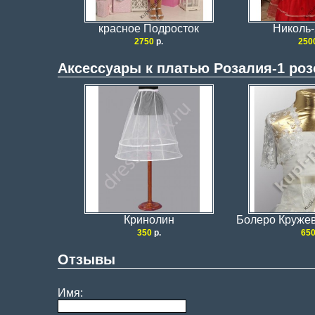
красное Подросток
Николь-
2750
р.
250
Аксессуары к платью Розалия-1 роз
Кринолин
Болеро Круже
350
р.
65
Отзывы
Имя: