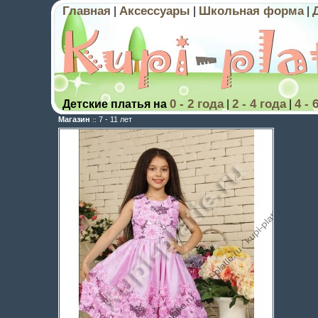
Главная
Аксессуары
Школьная форма
|
|
|
0 - 2 года
2 - 4 года
4 - 
Детские платья на
|
|
Магазин
7 - 11 лет
::