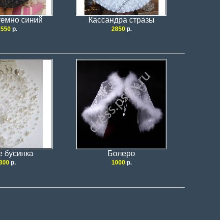
темно синий
Кассандра стразы
2550
р.
2850
р.
е бусинка
Болеро
300
р.
1000
р.