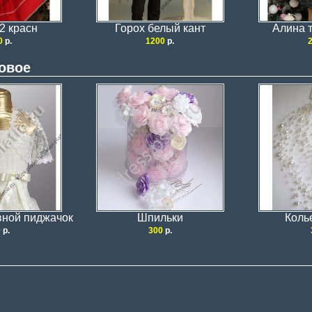
2 красн
Горох белый кант
Алина 
0
р.
1200
р.
овое
вной пиджачок
Шпильки
Коль
0
р.
300
р.