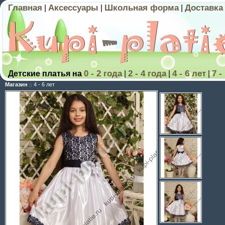
Главная
Аксессуары
Школьная форма
Доставка
|
|
|
0 - 2 года
2 - 4 года
4 - 6 лет
7 -
Детские платья на
|
|
|
Магазин
4 - 6 лет
::